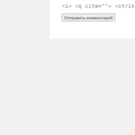
<i> <q cite=""> <strik