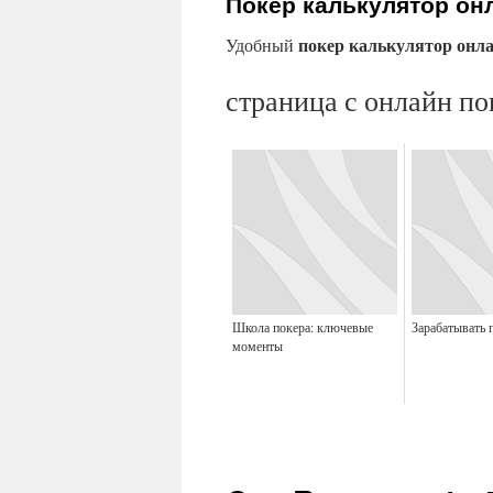
Покер калькулятор он
покер калькулятор онл
Удобный
страница с онлайн по
Школа покера: ключевые
Зарабатывать 
моменты