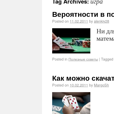
игра
Tag Archives:
Вероятности в п
Posted on
11.02.2011
by
alenkiy28
Ни для
матем
Posted in
Полезные советы
|
Tagged
Как можно скача
Posted on
10.02.2011
by
MargoSh