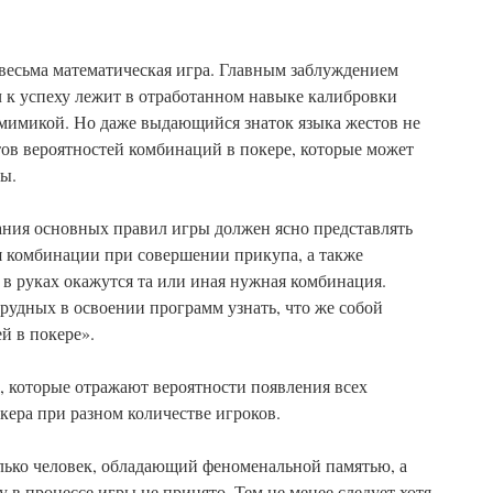
– весьма математическая игра. Главным заблуждением
ч к успеху лежит в отработанном навыке калибровки
 мимикой. Но даже выдающийся знаток языка жестов не
тов вероятностей комбинаций в покере, которые может
ы.
ния основных правил игры должен ясно представлять
 комбинации при совершении прикупа, а также
о в руках окажутся та или иная нужная комбинация.
рудных в освоении программ узнать, что же собой
й в покере».
 которые отражают вероятности появления всех
ера при разном количестве игроков.
лько человек, обладающий феноменальной памятью, а
 в процессе игры не принято. Тем не менее следует хотя