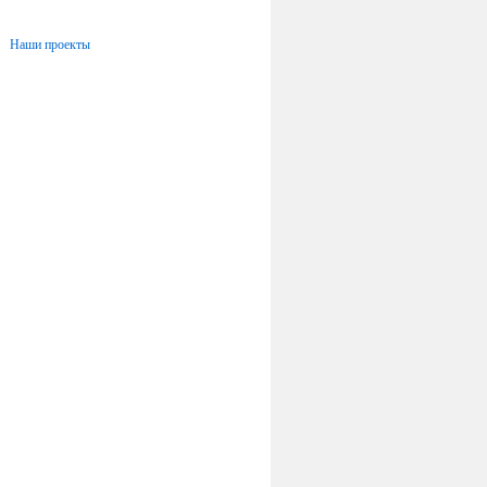
Наши проекты