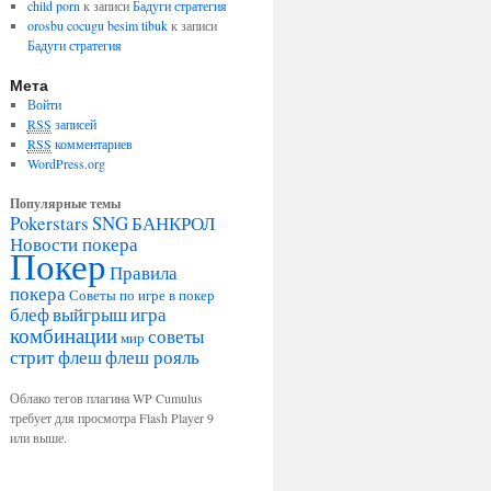
child porn
к записи
Бадуги стратегия
orosbu cocugu besim tibuk
к записи
Бадуги стратегия
Мета
Войти
RSS
записей
RSS
комментариев
WordPress.org
Популярные темы
Pokerstars
SNG
БАНКРОЛ
Новости покера
Покер
Правила
покера
Советы по игре в покер
блеф
выйгрыш
игра
комбинации
советы
мир
стрит флеш
флеш рояль
Облако тегов плагина WP Cumulus
требует для просмотра Flash Player 9
или выше.