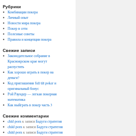
Рубрики
Комбинации покера
Личный опыт
Новости мира покера
Покер в сети
Полезные советы
Правила и концепции покера
Свежие записи
Законодательное собрание в
Красноярском крае могут
распустить
Как хорошо играть в покер на
деньги?
Код приглашения full tilt poker и
оригинальный бонус
Рой Раундер — легкая покерная
математика
Как выйграть в покер часть 3
Свежие комментарии
chld porn
к записи
Бадуги стратегия
child porn
к записи
Бадуги стратегия
child porn
к записи
Бадуги стратегия