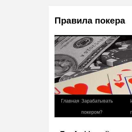
Правила покера
Главная
Зарабатывать
покером?