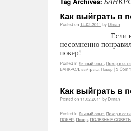
БАНКР
Tag Archives:
Как выйграть в п
Posted on
14.02.2011
by
Diman
Если 
несомненно понравили
покер!
Posted in
Личный опыт
,
Покер в сети
БАНКРОЛ
,
выйгрыш
,
Покер
|
3 Comm
Как выйграть в п
Posted on
11.02.2011
by
Diman
Posted in
Личный опыт
,
Покер в сети
ПОКЕР
,
Покер
,
ПОЛЕЗНЫЕ СОВЕТ