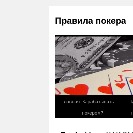
Правила покера
Главная
Зарабатывать
покером?