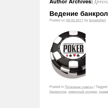
Ipros
Author Archives:
Ведение банкро
Posted on
09.02.2011
by
IprostoSerj
Posted in
Полезные советы
|
Tagged
банкролла
,
лимитный холдем
,
прави