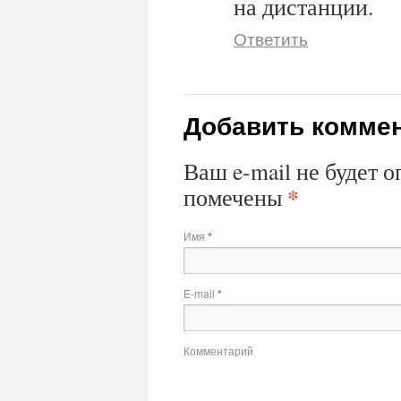
на дистанции.
Ответить
Добавить комме
Ваш e-mail не будет 
*
помечены
Имя
*
E-mail
*
Комментарий