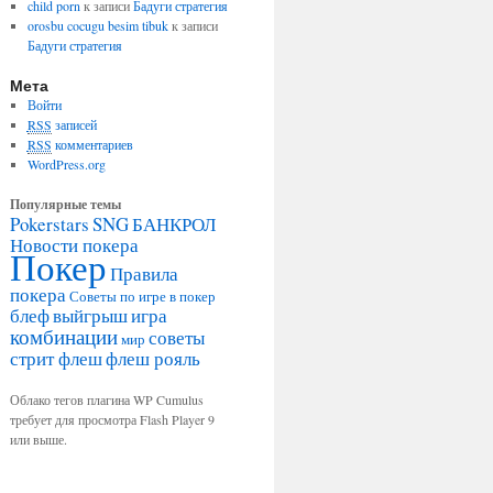
child porn
к записи
Бадуги стратегия
orosbu cocugu besim tibuk
к записи
Бадуги стратегия
Мета
Войти
RSS
записей
RSS
комментариев
WordPress.org
Популярные темы
Pokerstars
SNG
БАНКРОЛ
Новости покера
Покер
Правила
покера
Советы по игре в покер
блеф
выйгрыш
игра
комбинации
советы
мир
стрит флеш
флеш рояль
Облако тегов плагина WP Cumulus
требует для просмотра Flash Player 9
или выше.