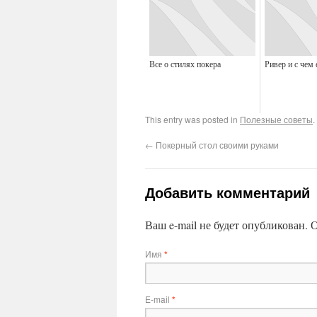
Все о стилях покера
Ривер и с чем 
This entry was posted in
Полезные советы
.
←
Покерный стол своими руками
Добавить комментарий
Ваш e-mail не будет опубликован.
О
Имя
*
E-mail
*