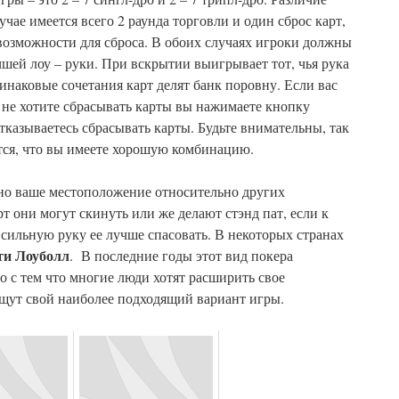
учае имеется всего 2 раунда торговли и один сброс карт,
 возможности для сброса. В обоих случаях игроки должны
ей лоу – руки. При вскрытии выигрывает тот, чья рука
инаковые сочетания карт делят банк поровну. Если вас
ы не хотите сбрасывать карты вы нажимаете кнопку
отказываетесь сбрасывать карты. Будьте внимательны, так
тся, что вы имеете хорошую комбинацию.
но ваше местоположение относительно других
рт они могут скинуть или же делают стэнд пат, если к
 сильную руку ее лучше спасовать. В некоторых странах
ти Лоуболл
. В последние годы этот вид покера
то с тем что многие люди хотят расширить свое
щут свой наиболее подходящий вариант игры.