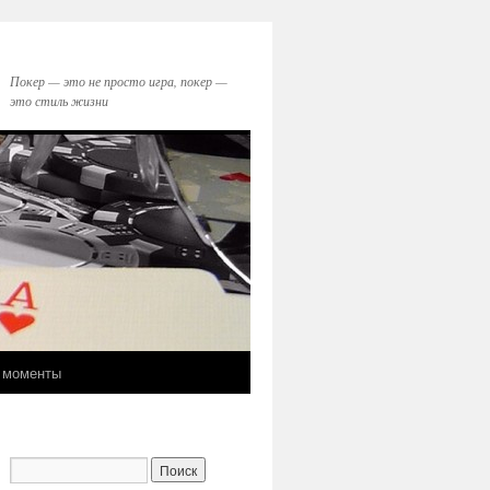
Покер — это не просто игра, покер —
это стиль жизни
 моменты