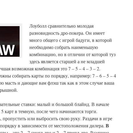
Лоуболл сравнительно молодая
разновидность дро-покера. Он имеет
много общего с игрой бадуги, в которой
необходимо собрать наименьшую
комбинацию, но в отличии от которой туз
здесь является старшей а не младшей
чшая возможная комбинация это 7 – 5 – 4 – 3 – 2.
жны собирать карты по порядку, например: 7 – 6 – 5 – 4
ю масть и дающие вам флэш так как в этом случае ваша
грышной.
ательные ставки: малый и большой блайнд. В начале
 5 карт в темную, после чего начинаются торги.
 пропустить или выбросить свою руку. Раздачи в игре
В
о порядку в зависимости от местоположения дилера.
гры – это 2 – 7 сингл-дро и 2 – 7 трипл-дро. Различие