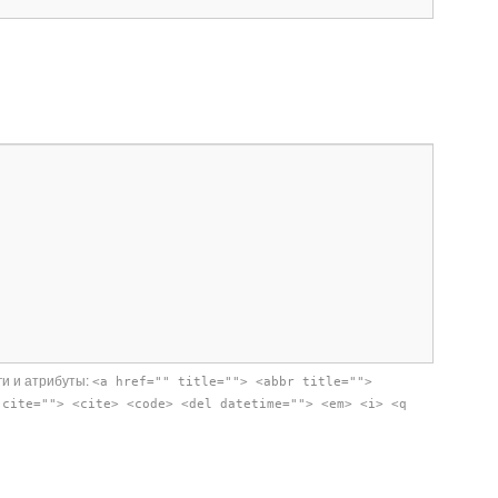
ги и атрибуты:
<a href="" title=""> <abbr title="">
 cite=""> <cite> <code> <del datetime=""> <em> <i> <q