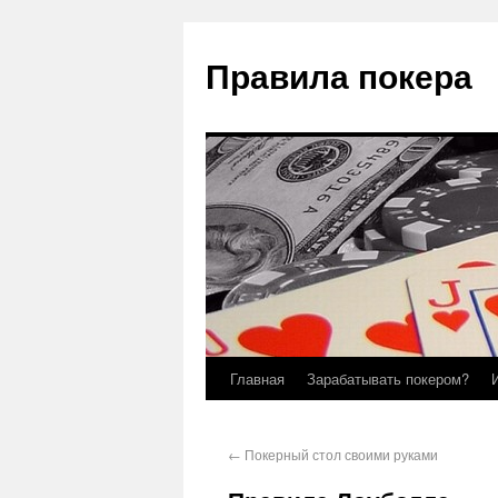
Правила покера
Главная
Зарабатывать покером?
←
Покерный стол своими руками