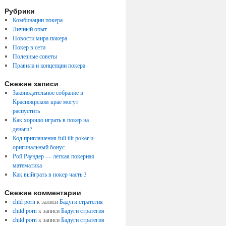
Рубрики
Комбинации покера
Личный опыт
Новости мира покера
Покер в сети
Полезные советы
Правила и концепции покера
Свежие записи
Законодательное собрание в
Красноярском крае могут
распустить
Как хорошо играть в покер на
деньги?
Код приглашения full tilt poker и
оригинальный бонус
Рой Раундер — легкая покерная
математика
Как выйграть в покер часть 3
Свежие комментарии
chld porn
к записи
Бадуги стратегия
child porn
к записи
Бадуги стратегия
child porn
к записи
Бадуги стратегия