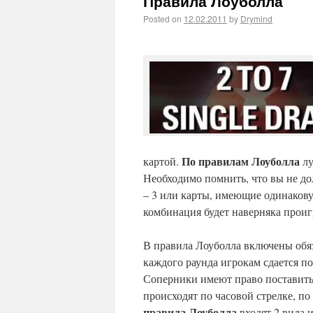
Правила Лоуболла
Posted on
12.02.2011
by
Drymind
По правилам Лоуболла
картой.
лу
Необходимо помнить, что вы не дол
– 3 или карты, имеющие одинакову
комбинация будет наверняка прои
В правила Лоуболла включены обяз
каждого раунда игрокам сдается по
Соперники имеют право поставить,
происходят по часовой стрелке, п
правила Лоуболла
входят 2 вида и