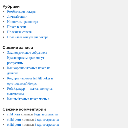
Рубрики
Комбинации покера
Личный опыт
Новости мира покера
Покер в сети
Полезные советы
Правила и концепции покера
Свежие записи
Законодательное собрание в
Красноярском крае могут
распустить
Как хорошо играть в покер на
деньги?
Код приглашения full tilt poker и
оригинальный бонус
Рой Раундер — легкая покерная
математика
Как выйграть в покер часть 3
Свежие комментарии
chld porn
к записи
Бадуги стратегия
child porn
к записи
Бадуги стратегия
child porn
к записи
Бадуги стратегия