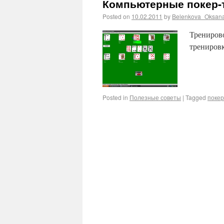
Компьютерные покер-
Posted on
10.02.2011
by
Belenkova_Oksan
Трениров
тренировк
Posted in
Полезные советы
|
Tagged
поке