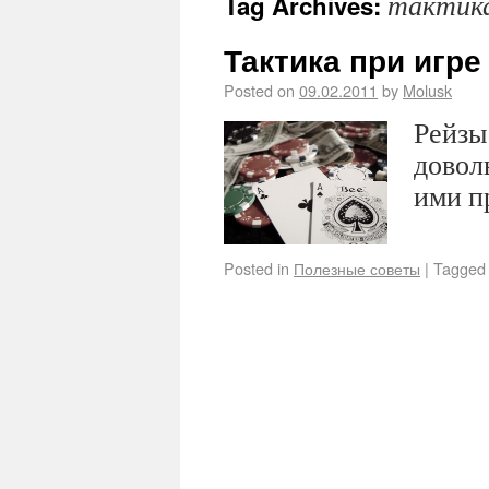
тактик
Tag Archives:
Тактика при игре
Posted on
09.02.2011
by
Molusk
Рейзы
довол
ими п
Posted in
Полезные советы
|
Tagged