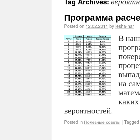
вероят
Tag Archives:
Программа расче
Posted on
12.02.2011
by
lesha-nar
В наш
прогр
покер
проце
выпад
на са
матем
каких
вероятностей.
Posted in
Полезные советы
|
Tagged