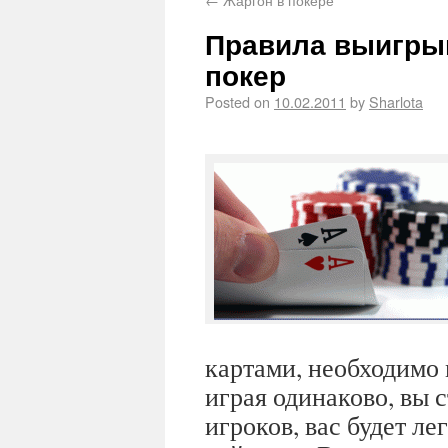
Правила выигры
покер
Posted on
10.02.2011
by
Sharlota
картами, необходимо 
играя одинаково, вы 
игроков, вас будет ле