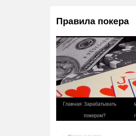
Правила покера
Главная
Зарабатывать
покером?
←
Жаргон в покере