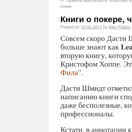
покер
Книги о покере, ч
Posted on
10.02.2011
by
Alex Filatov
Совсем скоро Дасти Ш
Lea
больше знают как
вторую книгу, котору
Кристофом Хоппе. Эту
Фила
”.
Дасти Шмидт отметил 
написанию книги спо
даже бесполезные, к
профессионалы.
Кстати, в аннотации 