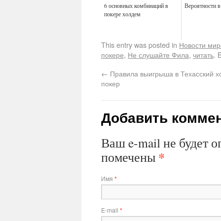
6 основных комбинаций в
Вероятности в
покере холдем
This entry was posted in
Новости мир
покере
,
Не слушайте Фила
,
читать
. 
←
Правила выигрыша в Техасский х
покер
Добавить комме
Ваш e-mail не будет 
*
помечены
Имя
*
E-mail
*