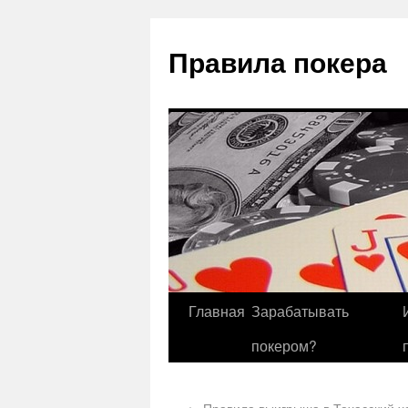
Правила покера
Главная
Зарабатывать
покером?
←
Правила выигрыша в Техасский х