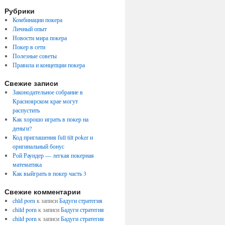
Рубрики
Комбинации покера
Личный опыт
Новости мира покера
Покер в сети
Полезные советы
Правила и концепции покера
Свежие записи
Законодательное собрание в
Красноярском крае могут
распустить
Как хорошо играть в покер на
деньги?
Код приглашения full tilt poker и
оригинальный бонус
Рой Раундер — легкая покерная
математика
Как выйграть в покер часть 3
Свежие комментарии
chld porn
к записи
Бадуги стратегия
child porn
к записи
Бадуги стратегия
child porn
к записи
Бадуги стратегия