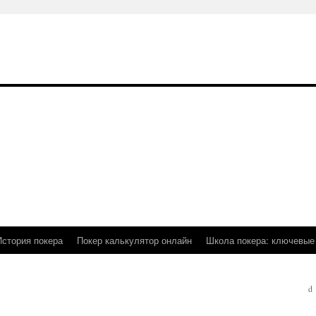
История покера
Покер калькулятор онлайн
Школа покера: ключевые
d