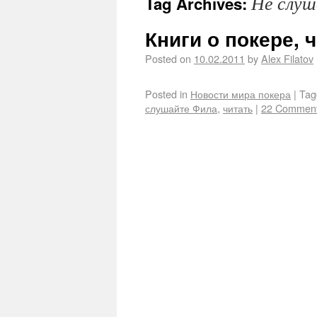
Не слу
Tag Archives:
Книги о покере, ч
Posted on
10.02.2011
by
Alex Filatov
Posted in
Новости мира покера
|
Tag
слушайте Фила
,
читать
|
22 Commen