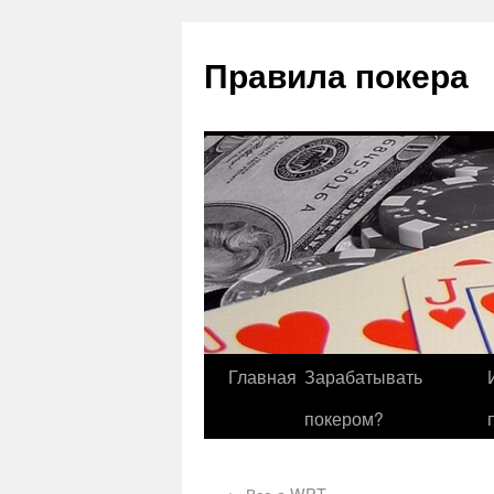
Правила покера
Главная
Зарабатывать
покером?
←
Все о WPT