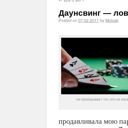
Даунсвинг — ло
Posted on
07.02.2011
by
Molusk
не проигрывает тот, кто не игр
продавливала мою пар