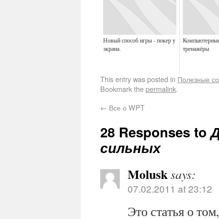
Новый способ игры - покер у
Компьютерные
экрана.
тренажёры
This entry was posted in
Полезные с
Bookmark the
permalink
.
←
Все о WPT
28 Responses to
Д
сильных
Molusk
says:
07.02.2011 at 23:12
Это статья о то