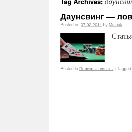
даунсви
Tag Archives:
Даунсвинг — ло
Posted on
07.02.2011
by
Molusk
Стать
Posted in
Полезные советы
|
Tagged