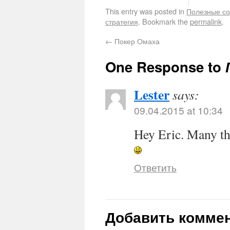
This entry was posted in
Полезные с
стратегия
. Bookmark the
permalink
.
←
Покер Омаха
One Response to
Lester
says:
09.04.2015 at 10:34
Hey Eric. Many th
Ответить
Добавить комме