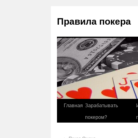
Правила покера
Главная
Зарабатывать
покером?
←
Покер Омаха