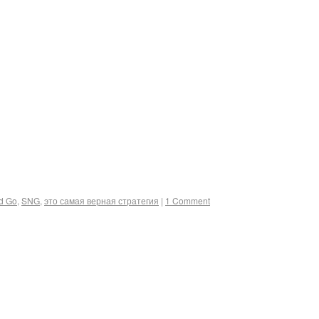
nd Go
,
SNG
,
это самая верная стратегия
|
1 Comment