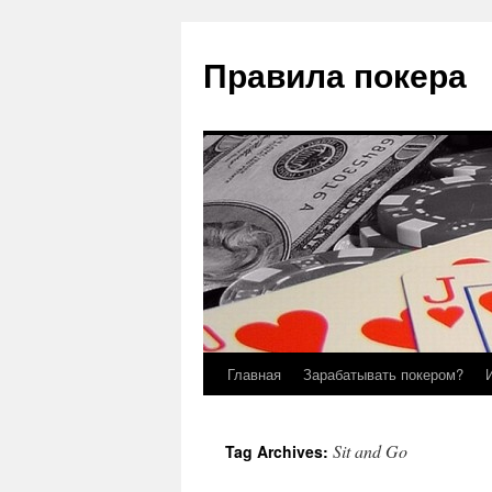
Правила покера
Главная
Зарабатывать покером?
Sit and Go
Tag Archives: