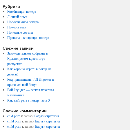
Рубрики
Комбинации покера
Личный опыт
Новости мира покера
Покер в сети
Полезные советы
Правила и концепции покера
Свежие записи
Законодательное собрание в
Красноярском крае могут
распустить
Как хорошо играть в покер на
деньги?
Код приглашения full tilt poker и
оригинальный бонус
Рой Раундер — легкая покерная
математика
Как выйграть в покер часть 3
Свежие комментарии
chld porn
к записи
Бадуги стратегия
child porn
к записи
Бадуги стратегия
child porn
к записи
Бадуги стратегия