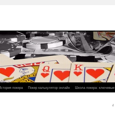
История покера
Покер калькулятор онлайн
Школа покера: ключевые
d