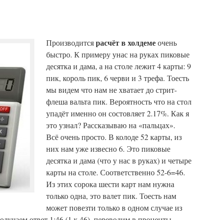
расчёт в холдеме
Производится
очень
быстро. К примеру унас на руках пиковые
десятка и дама, а на столе лежит 4 карты: 9
пик, король пик, 6 черви и 3 трефа. Тоесть
мы видем что нам не хватает до стрит-
флеша вальта пик. Вероятность что на стол
упадёт именно он состовляет 2.17%. Как я
это узнал? Рассказываю на «пальцах».
Всё очень просто. В колоде 52 карты, из
них нам уже извесно 6. Это пиковые
десятка и дама (что у нас в руках) и четыре
карты на столе. Соответственно 52-6=46.
Из этих сорока шести карт нам нужна
только одна, это валет пик. Тоесть нам
может повезти только в одном случае из
олучаем ответ 1:46 (1 к 46), переводим в проценты