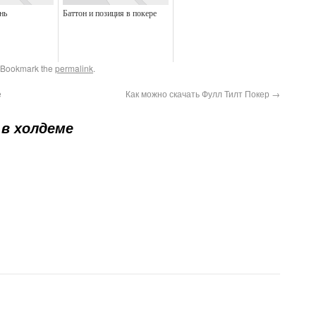
нь
Баттон и позиция в покере
 Bookmark the
permalink
.
е
Как можно скачать Фулл Тилт Покер
→
 в холдеме