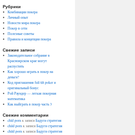
Рубрики
Комбинации покера
Личный опыт
Новости мира покера
Покер в сети
Полезные советы
Правила и концепции покера
Свежие записи
Законодательное собрание в
Красноярском крае могут
распустить
Как хорошо играть в покер на
деньги?
Код приглашения full tilt poker и
оригинальный бонус
Рой Раундер — легкая покерная
математика
Как выйграть в покер часть 3
Свежие комментарии
chld porn
к записи
Бадуги стратегия
child porn
к записи
Бадуги стратегия
child porn
к записи
Бадуги стратегия