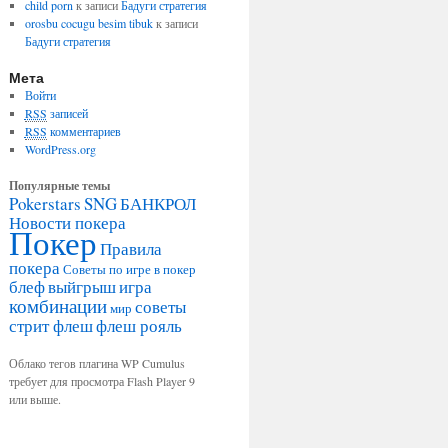
child porn
к записи
Бадуги стратегия
orosbu cocugu besim tibuk
к записи
Бадуги стратегия
Мета
Войти
RSS
записей
RSS
комментариев
WordPress.org
Популярные темы
Pokerstars
SNG
БАНКРОЛ
Новости покера
Покер
Правила
покера
Советы по игре в покер
блеф
выйгрыш
игра
комбинации
советы
мир
стрит флеш
флеш рояль
Облако тегов плагина WP Cumulus
требует для просмотра Flash Player 9
или выше.