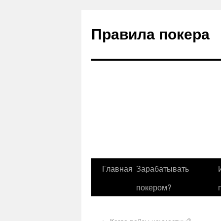
Правила покера
Главная
Зарабатывать
покером?
←
Когда рейзы неуместны?