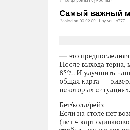
Самый важный м
Posted on
09.02.2011
by
vouka777
— это предпоследняя 
После выхода терна, м
85%. И улучшить наш
общая карта — ривер. 
некоторых ситуациях
Бет/колл/рейз
Если на столе нет во
(нет 4 карт одинаково
тройка, или же две па