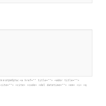
ги и атрибуты:
<a href="" title=""> <abbr title="">
 cite=""> <cite> <code> <del datetime=""> <em> <i> <q