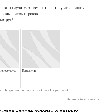
должны научится запоминать тактику игры ваших
«пониманием» игроков.
ных рук!
покерстартер
Бамхантинг
and tagged
после флопа
. Bookmark the
permalink
.
Ведение банкролла
→
и Игра «после флопа» в разных