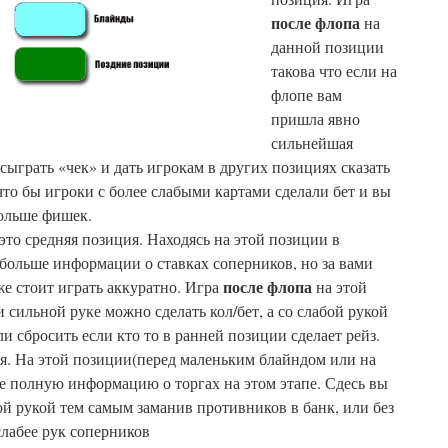
после флопа
на
данной позиции
такова что если на
флопе вам
пришла явно
сильнейшая
 сыграть «чек» и дать игрокам в других позициях сказать
 что бы игроки с более слабыми картами сделали бет и вы
больше фишек.
это средняя позиция. Находясь на этой позиции в
 больше информации о ставках соперников, но за вами
после флопа
же стоит играть аккуратно. Игра
на этой
и сильной руке можно сделать кол/бет, а со слабой рукой
 сбросить если кто то в ранней позиции сделает рейз.
я. На этой позиции(перед маленьким блайндом или на
е полную информацию о торгах на этом этапе. Сдесь вы
ой рукой тем самым заманив противников в банк, или без
слабее рук соперников