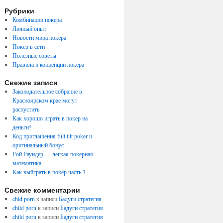
Рубрики
Комбинации покера
Личный опыт
Новости мира покера
Покер в сети
Полезные советы
Правила и концепции покера
Свежие записи
Законодательное собрание в
Красноярском крае могут
распустить
Как хорошо играть в покер на
деньги?
Код приглашения full tilt poker и
оригинальный бонус
Рой Раундер — легкая покерная
математика
Как выйграть в покер часть 3
Свежие комментарии
chld porn
к записи
Бадуги стратегия
child porn
к записи
Бадуги стратегия
child porn
к записи
Бадуги стратегия