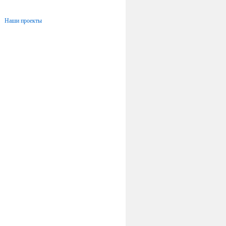
Наши проекты