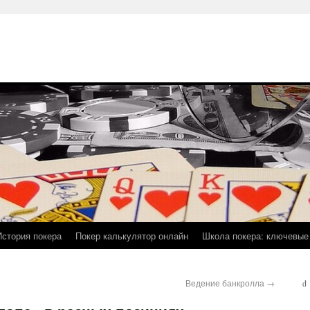
История покера
Покер калькулятор онлайн
Школа покера: ключевые
Ведение банкролла
→
d