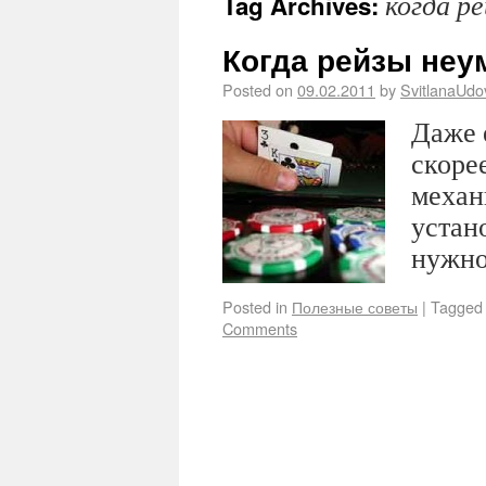
когда ре
Tag Archives:
Когда рейзы не
Posted on
09.02.2011
by
SvitlanaUd
Даже 
скорее
механ
устан
нужно
Posted in
Полезные советы
|
Tagged
Comments