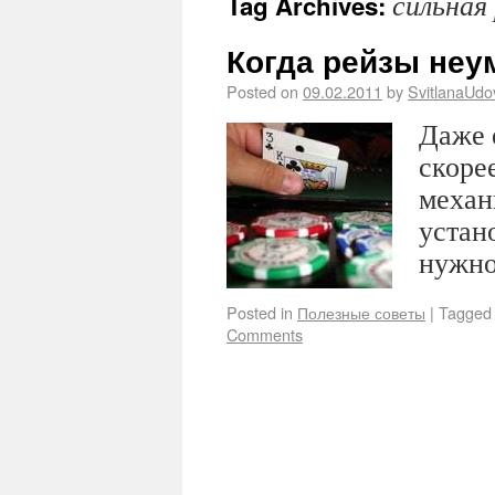
сильная
Tag Archives:
Когда рейзы не
Posted on
09.02.2011
by
SvitlanaUd
Даже 
скорее
механ
устан
нужно
Posted in
Полезные советы
|
Tagged
Comments