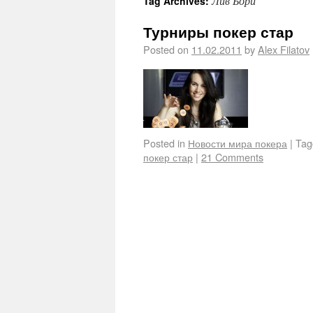
Лив Бори
Tag Archives:
Турниры покер стар
Posted on
11.02.2011
by
Alex Filatov
Posted in
Новости мира покера
|
Tag
покер стар
|
21 Comments