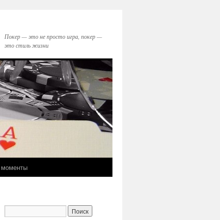
Покер — это не просто игра, покер —
это стиль жизни
 моменты