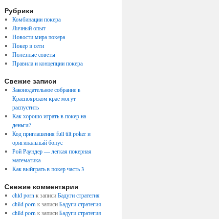
Рубрики
Комбинации покера
Личный опыт
Новости мира покера
Покер в сети
Полезные советы
Правила и концепции покера
Свежие записи
Законодательное собрание в
Красноярском крае могут
распустить
Как хорошо играть в покер на
деньги?
Код приглашения full tilt poker и
оригинальный бонус
Рой Раундер — легкая покерная
математика
Как выйграть в покер часть 3
Свежие комментарии
chld porn
к записи
Бадуги стратегия
child porn
к записи
Бадуги стратегия
child porn
к записи
Бадуги стратегия