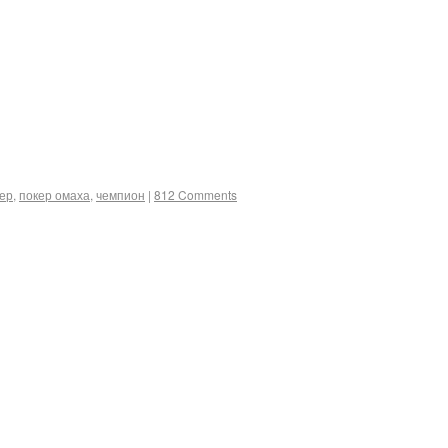
ер
,
покер омаха
,
чемпион
|
812 Comments