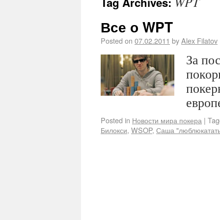
WPT
Tag Archives:
Все о WPT
Posted on
07.02.2011
by
Alex Filatov
За по
покор
покер
европ
Posted in
Новости мира покера
|
Tag
Билокси
,
WSOP
,
Саша "люблюкатать