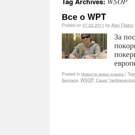
WSOP
Tag Archives:
Все о WPT
Posted on
07.02.2011
by
Alex Filatov
За по
покор
покер
европ
Posted in
Новости мира покера
|
Tag
Билокси
,
WSOP
,
Саша "люблюкатать