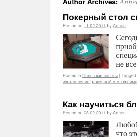
Anhe
Author Archives:
Покерный стол с
Posted on
11.02.2011
by
Anhen
Сегод
приоб
специ
не все
Posted in
Полезные советы
|
Tagged
изготовление
,
покерный стол своим
Как научиться б
Posted on
08.02.2011
by
Anhen
Любой
что э