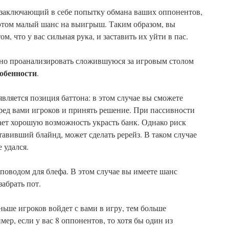
 заключающий в себе попытку обмана ваших оппонентов,
и этом малый шанс на выигрыш. Таким образом, вы
м, что у вас сильная рука, и заставить их уйти в пас.
жно проанализировать сложившуюся за игровым столом
обенности
.
ляется позиция баттона: в этом случае вы сможете
ред вами игроков и принять решение. При пассивности
ает хорошую возможность украсть банк. Однако риск
ставивший блайнд, может сделать ререйз. В таком случае
 удался.
 поводом для блефа. В этом случае вы имеете шанс
забрать пот.
ньше игроков войдет с вами в игру, тем больше
мер, если у вас 8 оппонентов, то хотя бы один из