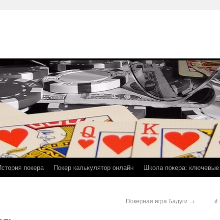
История покера
Покер калькулятор онлайн
Школа покера: ключевые
Покерная игра Бадуги
→
d