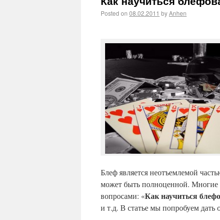
Как научиться блефов
Posted on
08.02.2011
by
Anhen
Блеф является неотъемлемой часть
может быть полноценной. Многие 
Как научиться блеф
вопросами: «
и т.д. В статье мы попробуем дать