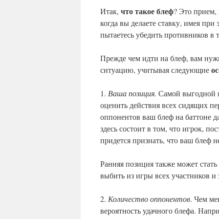
что такое блеф
Итак,
? Это прием,
когда вы делаете ставку, имея пр
пытаетесь убедить противников в то
Прежде чем идти на блеф, вам ну
ос
ситуацию, учитывая следующие
1.
Ваша позиция.
Самой выгодной яв
оценить действия всех сидящих пе
оппонентов ваш блеф на баттоне д
здесь состоит в том, что игрок, по
придется признать, что ваш блеф не
Ранняя позиция также может стать
выбить из игры всех участников и 
2.
Количество оппонентов
. Чем ме
вероятность удачного блефа. Напри