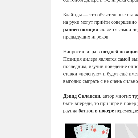
Блайнды — это обязательные ставки
на руки могут прийти совершенно 
ранней позиции
является самой н
предыдущих игроков.
поздней позиции
Напротив, игра в
Позиция дилера является самой вы
последним, изучив поведение оппо
ставки «вслепую» и будут ещё имет
выгодно сыграть с не очень сильн
Дэвид Склански
, автор многих тр
быть впереди, то при игре в поке
баттон в покере
раунда
перемещает