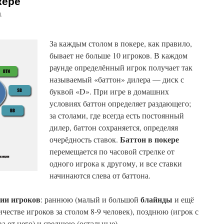
кере
a
За каждым столом в покере, как правило,
бывает не больше 10 игроков. В каждом
раунде определённый игрок получает так
называемый «баттон» дилера — диск с
буквой «D». При игре в домашних
условиях баттон определяет раздающего;
за столами, где всегда есть постоянный
дилер, баттон сохраняется, определяя
Баттон в покере
очерёдность ставок.
перемещается по часовой стрелке от
одного игрока к другому, и все ставки
начинаются слева от баттона.
ии игроков
блайнды
: раннюю (малый и большой
и ещё
ичестве игроков за столом 8-9 человек), позднюю (игрок с
ва от него) и среднюю (остальные).