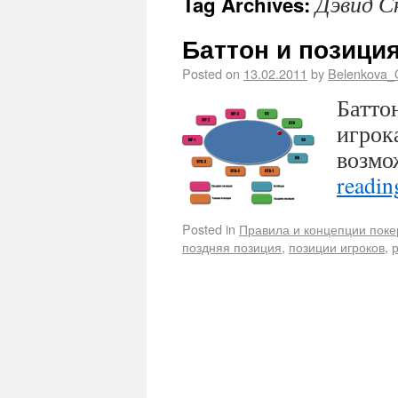
Дэвид С
Tag Archives:
Баттон и позиция
Posted on
13.02.2011
by
Belenkova_
Батто
игрока
возмо
readi
Posted in
Правила и концепции поке
поздняя позиция
,
позиции игроков
,