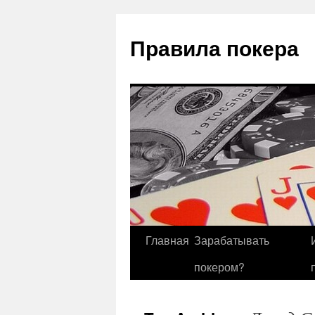
Правила покера
Главная
Зарабатывать
покером?