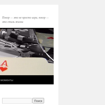
Покер — это не просто игра, покер —
это стиль жизни
 моменты