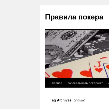
Правила покера
Главная
Зарабатывать покером?
блайнд
Tag Archives: