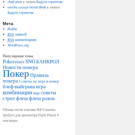
child porn
к записи
Бадуги стратегия
orosbu cocugu besim tibuk
к записи
Бадуги стратегия
Мета
Войти
RSS
записей
RSS
комментариев
WordPress.org
Популярные темы
Pokerstars
SNG
БАНКРОЛ
Новости покера
Покер
Правила
покера
Советы по игре в покер
блеф
выйгрыш
игра
комбинации
советы
мир
стрит флеш
флеш рояль
Облако тегов плагина WP Cumulus
требует для просмотра Flash Player 9
или выше.