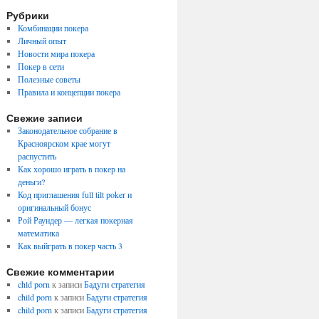
Рубрики
Комбинации покера
Личный опыт
Новости мира покера
Покер в сети
Полезные советы
Правила и концепции покера
Свежие записи
Законодательное собрание в
Красноярском крае могут
распустить
Как хорошо играть в покер на
деньги?
Код приглашения full tilt poker и
оригинальный бонус
Рой Раундер — легкая покерная
математика
Как выйграть в покер часть 3
Свежие комментарии
chld porn
к записи
Бадуги стратегия
child porn
к записи
Бадуги стратегия
child porn
к записи
Бадуги стратегия