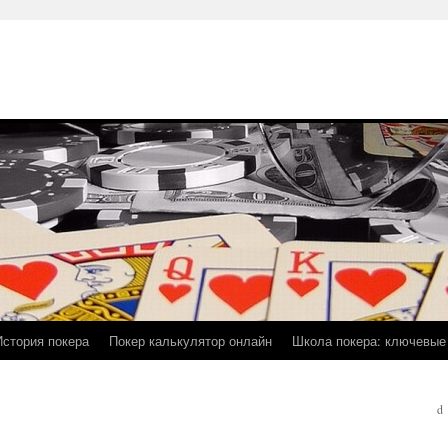
История покера
Покер калькулятор онлайн
Школа покера: ключевые
d